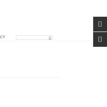

CT
