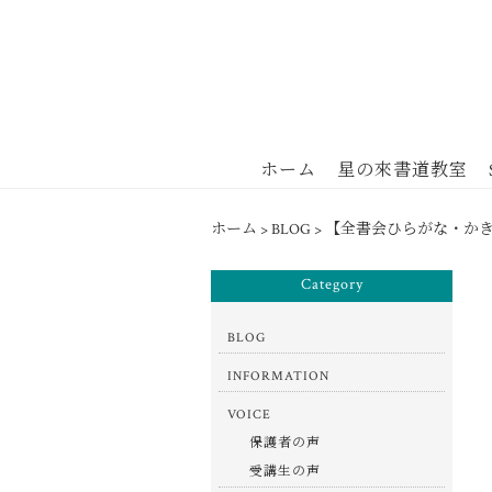
ホーム
星の來書道教室
ホーム
>
BLOG
>
【全書会ひらがな・か
Category
BLOG
INFORMATION
VOICE
保護者の声
受講生の声